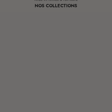
NOS COLLECTIONS
PAPIER PEINT
LUM