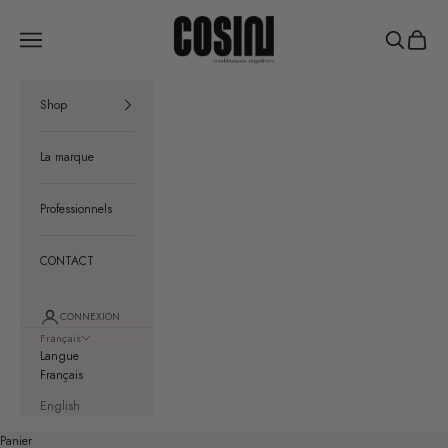
Passer au contenu
COSIN Paris
Menu
Recherche
Panier
Shop
La marque
Professionnels
CONTACT
CONNEXION
Français
Langue
Français
English
Panier