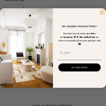
Hélène est née.
CARACTÉRISTIQUES
- Matériaux : métal laqué et laiton
- Fabrication : made in France
- Dimensions
:
Ø 8cm , hauteur global :
32,5cm
UN CADEAU VOUS ATTEND !
Globe : Ø 10 cm
Inscrivez-vous à notre newsletter
- L
es deux globes font office de source lumineuse (ampoule douille E27
et
recevez 15 € de réduction
sur
fournie - IRC95 - 7,2W - 2700K).
votre commande dans votre premier mail
💌
Expédition sous 5 à 7 jours ouvrés
Email
M'INSCRIRE
VUS RÉCEMMENT
MADE IN FRANCE & PORTUGAL