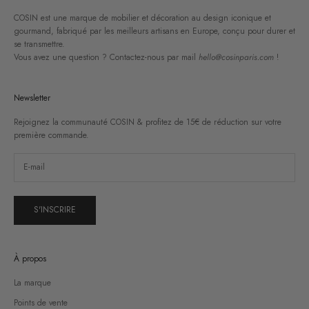
COSIN est une marque de mobilier et décoration au design iconique et
gourmand, fabriqué par les meilleurs artisans en Europe, conçu pour durer et
se transmettre.
Vous avez une question ? Contactez-nous par mail
hello@cosinparis.com
!
Newsletter
Rejoignez la communauté COSIN & profitez de 15€ de réduction sur votre
première commande.
S'INSCRIRE
À propos
La marque
Points de vente