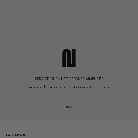
SERVICE CLIENT ET RETOURS SIMPLIFIÉS
Bénéficiez de 14 jours pour retourner votre commande.
Aller à l'élément 1
Aller à l'élément 2
Aller à l'élément 3
LA MARQUE