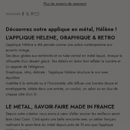
Plus de moyens de paiement
PARTAGER
Découvrez notre applique en métal, Hélène !
L'APPLIQUE HELENE, GRAPHIQUE & RETRO
L’applique Hélène a été pensée comme une pièce
contemporaine aux
accents vintage.
Ses deux globes aux extrémités et ce tube central en métal laqué, évoque la
silhouette d’un dessert glacé. Ses détails en laiton font refléter la lumière et
lui apporte de l’élégance.
Graphique, rétro, délicate : l’applique
Hélène
structure le mur avec
équilibre.
Installée à la verticale ou à l’horizontale, elle diffuse une lumière douce et
enveloppante, idéale dans une entrée, un couloir,
un salon
ou en duo de
chaque côté d’un lit.
LE METAL, SAVOIR-FAIRE MADE IN FRANCE
Depuis notre création nous avons à cœur d’aller sourcer les meilleurs savoir-
faire chez
Cosin
. C’est après une belle rencontre avec un atelier français
maîtrisant le savoir-faire du métal depuis près de 70 ans que l’applique